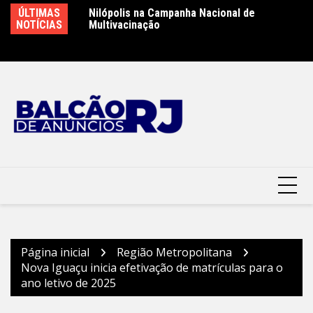
Ir
lópolis
ÚLTIMAS
Nilópolis na Campanha Nacional de
Pr
para
NOTÍCIAS
Multivacinação
i
o
Mo
conteúdo
Página inicial
Região Metropolitana
Nova Iguaçu inicia efetivação de matrículas para o
ano letivo de 2025