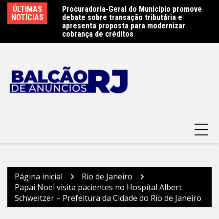
Ir
e 450 atletas na
ÚLTIMAS
Procuradoria-Geral do Município promove
Ob
para
ste sábado (8) –
NOTÍCIAS
debate sobre transação tributária e
Ar
terói
o
apresenta proposta para modernizar
Pr
cobrança de créditos
conteúdo
Página inicial
Rio de Janeiro
Papai Noel visita pacientes no Hospítal Albert
Schweitzer – Prefeitura da Cidade do Rio de Janeiro