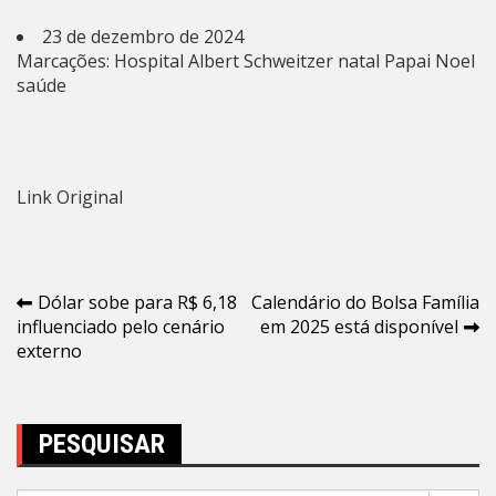
23 de dezembro de 2024
Marcações:
Hospital Albert Schweitzer
natal
Papai Noel
saúde
Link Original
Navegação
Dólar sobe para R$ 6,18
Calendário do Bolsa Família
influenciado pelo cenário
em 2025 está disponível
de
externo
Post
PESQUISAR