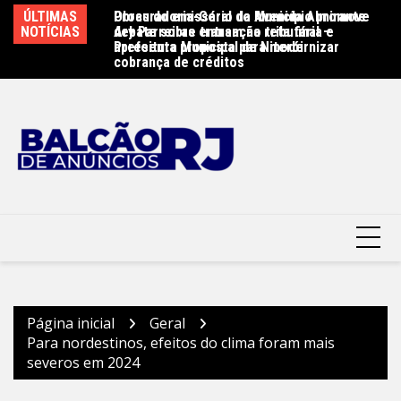
Ir
ÚLTIMAS
Procuradoria-Geral do Município promove
Obras do emissário da Avenida Almirante
Re
para
NOTÍCIAS
debate sobre transação tributária e
Ary Parreiras entram na reta final –
30
o
apresenta proposta para modernizar
Prefeitura Municipal de Niterói
Mu
cobrança de créditos
conteúdo
Página inicial
Geral
Para nordestinos, efeitos do clima foram mais
severos em 2024