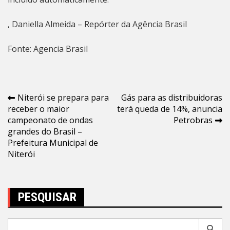
, Daniella Almeida – Repórter da Agência Brasil
Fonte: Agencia Brasil
Navegação
Niterói se prepara para
Gás para as distribuidoras
receber o maior
terá queda de 14%, anuncia
de
campeonato de ondas
Petrobras
Post
grandes do Brasil –
Prefeitura Municipal de
Niterói
PESQUISAR
Pesquisar