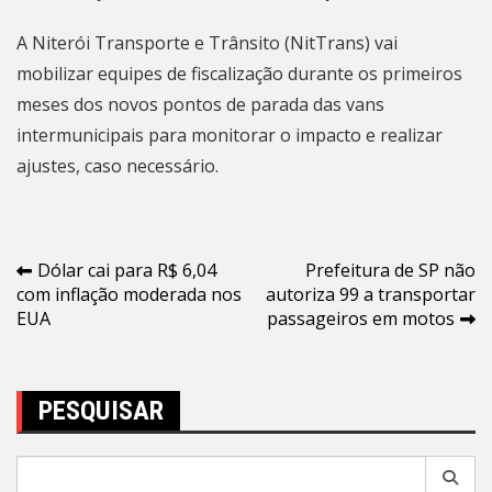
A
Niterói
Transporte e Trânsito (NitTrans) vai
mobilizar equipes de fiscalização durante os primeiros
meses dos novos pontos de parada das vans
intermunicipais para monitorar o impacto e realizar
ajustes, caso necessário.
Navegação
Dólar cai para R$ 6,04
Prefeitura de SP não
com inflação moderada nos
autoriza 99 a transportar
de
EUA
passageiros em motos
Post
PESQUISAR
Pesquisar
por: