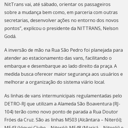
NitTrans vai, até sábado, orientar os passageiros
sobre a mudança bem como, em parceria com outras
secretarias, desenvolver ações no entorno dos novos
pontos”, explicou o presidente da NITTRANS, Nelson
Godá.
A inversão de mão na Rua São Pedro foi planejada para
atender ao estacionamento das vans, facilitando o
embarque e desembarque ao lado direito da praça. A
medida busca oferecer maior segurança aos usuários e
melhorar a organização do sistema viário local.
As linhas de vans intermunicipais regulamentadas pelo
DETRO-RJ que utilizam a Alameda São Boaventura (RJ-
104) terão como novo ponto de parada a Rua Doutor
Fróes da Cruz. São as linhas M503 (Alcântara –
Niterói
);
M543 (Jóquei Clube – Niterói); M548 (Maricá – Niterói) e