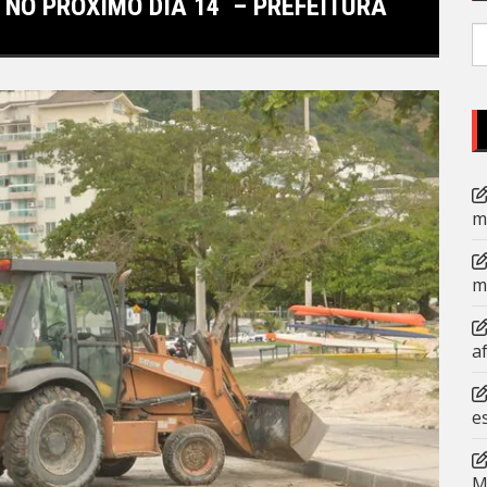
NO PRÓXIMO DIA 14 – PREFEITURA
P
po
m
m
a
e
M