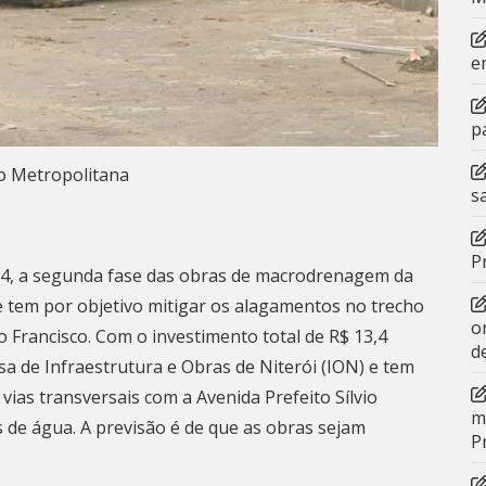
e
p
o Metropolitana
s
P
a 14, a segunda fase das obras de macrodrenagem da
ue tem por objetivo mitigar os alagamentos no trecho
o
o Francisco. Com o investimento total de R$ 13,4
d
a de Infraestrutura e Obras de Niterói (ION) e tem
vias transversais com a Avenida Prefeito Sílvio
m
 de água. A previsão é de que as obras sejam
P