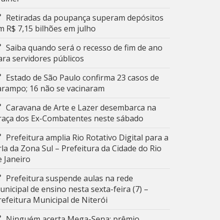
Retiradas da poupança superam depósitos
m R$ 7,15 bilhões em julho
Saiba quando será o recesso de fim de ano
ara servidores públicos
Estado de São Paulo confirma 23 casos de
arampo; 16 não se vacinaram
Caravana de Arte e Lazer desembarca na
raça dos Ex-Combatentes neste sábado
Prefeitura amplia Rio Rotativo Digital para a
rla da Zona Sul – Prefeitura da Cidade do Rio
e Janeiro
Prefeitura suspende aulas na rede
unicipal de ensino nesta sexta-feira (7) –
refeitura Municipal de Niterói
Ninguém acerta Mega-Sena; prêmio