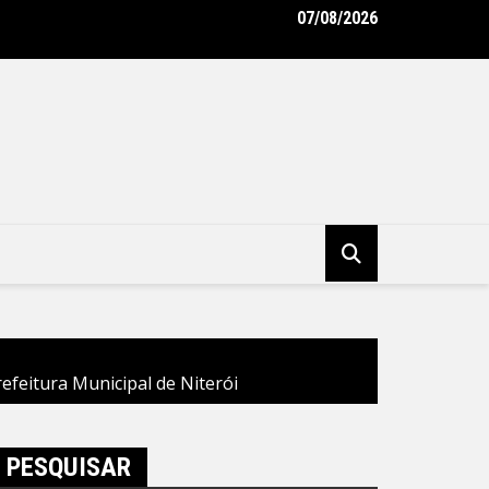
07/08/2026
ana de Arte e Lazer desembarca na Praça dos Ex-Combatentes n
o
efeitura Municipal de Niterói
PESQUISAR