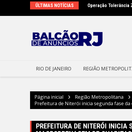
Ir
ÚLTIMAS NOTÍCIAS
Operação Tolerância 
São Gonçalo conclui a
para
o
conteúdo
RIO DE JANEIRO
REGIÃO METROPOLI
Página inicial
Região Metropolitana
Prefeitura de Niterói inicia segunda fase d
PREFEITURA DE NITERÓI INICIA