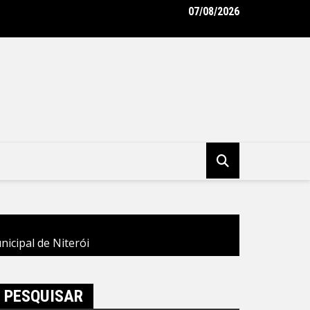
07/08/2026
do emissário da Avenida Almirante Ary Parreiras entram na reta f
tura Municipal de Niterói
icipal de Niterói
PESQUISAR