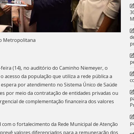
3
M
d
o Metropolitana
p
p
-feira (14), no auditório do Caminho Niemeyer, o
 o acesso da população que utiliza a rede pública a
c
e espera por atendimento no Sistema Único de Saúde
es por meio da contratação de entidades privadas ou
p
ergencial de complementação financeira dos valores
P
p
ial com o fortalecimento da Rede Municipal de Atenção
 prevê valores diferenciados para a remuneração dos