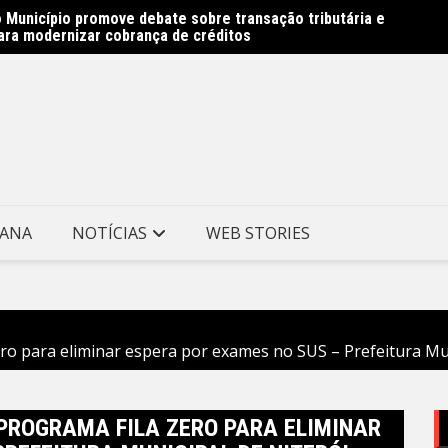
 Município promove debate sobre transação tributária e
Obras 
ara modernizar cobrança de créditos
Prefei
TANA
NOTÍCIAS
WEB STORIES
ero para eliminar espera por exames no SUS – Prefeitura Mun
 PROGRAMA FILA ZERO PARA ELIMINAR