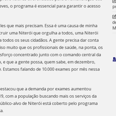
eves, o programa é essencial para garantir o acesso
p
d
les que mais precisam. Essa é uma causa de minha
M
truir uma
Niterói
que orgulha a todos, uma Niterói
todos os seus cidadãos. A gente precisa dar conta
ciso muito que os profissionais de saúde, na ponta, os
 esforço concentrado junto com o comando central da
do, e que a gente possa, quem sabe, em dezembro,
ade. Estamos falando de 10.000 exames por mês nessa
s, destacou que a demanda por exames aumentou
19, com a população buscando mais os serviços da
público-alvo de
Niterói
está coberto pelo programa
a.