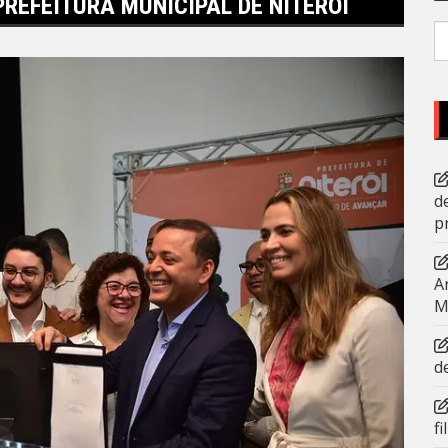
REFEITURA MUNICIPAL DE NITERÓI
P
po
d
p
A
M
d
f