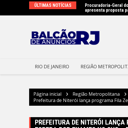
Ir
as na Praia de São Francisco neste sábado
ÚLTIMAS NOTÍCIAS
Procuradoria-Geral do
para
apresenta proposta p
o
conteúdo
RIO DE JANEIRO
REGIÃO METROPOLI
Página inicial
Região Metropolitana
Prefeitura de Niterói lança programa Fila Z
PREFEITURA DE NITERÓI LANÇA