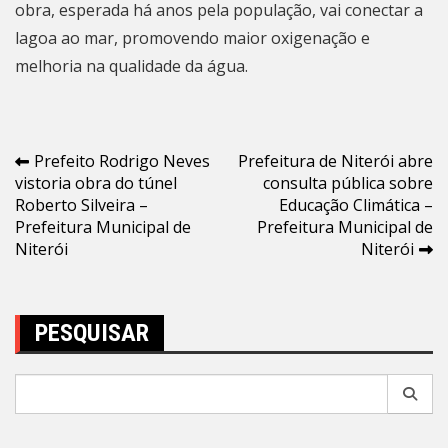
obra, esperada há anos pela população, vai conectar a
lagoa ao mar, promovendo maior oxigenação e
melhoria na qualidade da água.
Navegação
Prefeito Rodrigo Neves
Prefeitura de Niterói abre
vistoria obra do túnel
consulta pública sobre
de
Roberto Silveira –
Educação Climática –
Post
Prefeitura Municipal de
Prefeitura Municipal de
Niterói
Niterói
PESQUISAR
Pesquisar
por: