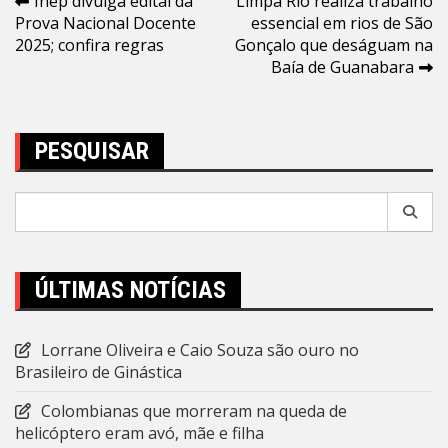
Navegação
Inep divulga edital da
Limpa Rio realiza trabalho
Prova Nacional Docente
essencial em rios de São
de
2025; confira regras
Gonçalo que deságuam na
Post
Baía de Guanabara
PESQUISAR
Pesquisar
por:
ÚLTIMAS NOTÍCIAS
Lorrane Oliveira e Caio Souza são ouro no
Brasileiro de Ginástica
Colombianas que morreram na queda de
helicóptero eram avó, mãe e filha