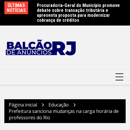
Ir
e 450 atletas na
ÚLTIMAS
Procuradoria-Geral do Município promove
Ob
para
ste sábado (8) –
NOTÍCIAS
debate sobre transação tributária e
Ar
terói
o
apresenta proposta para modernizar
Pr
cobrança de créditos
conteúdo
Página inicial
Educação
Prefeitura sanciona mudanças na carga horária de
professores do Rio