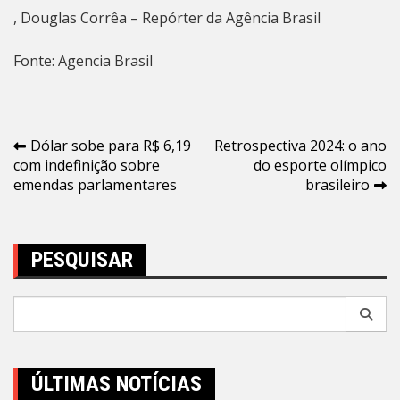
, Douglas Corrêa – Repórter da Agência Brasil
Fonte: Agencia Brasil
Navegação
Dólar sobe para R$ 6,19
Retrospectiva 2024: o ano
com indefinição sobre
do esporte olímpico
de
emendas parlamentares
brasileiro
Post
PESQUISAR
Pesquisar
por:
ÚLTIMAS NOTÍCIAS