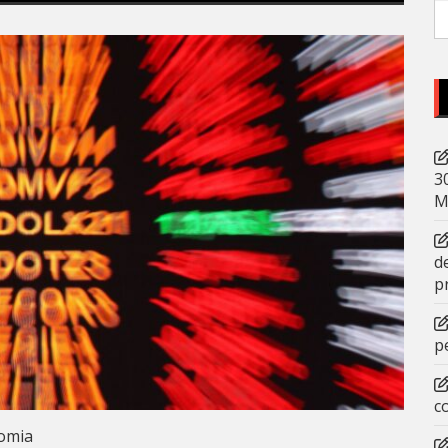
P
po
3
M
d
p
p
c
omia