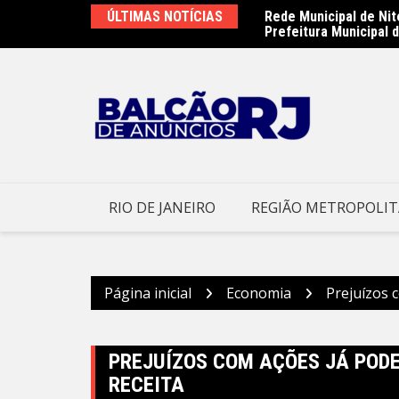
Ir
ÚLTIMAS NOTÍCIAS
Rede Municipal de Nit
Prefeitura de Nova Ig
para
Prefeitura Municipal d
preventivas diante da
o
conteúdo
RIO DE JANEIRO
REGIÃO METROPOLI
Página inicial
Economia
Prejuízos 
PREJUÍZOS COM AÇÕES JÁ POD
RECEITA