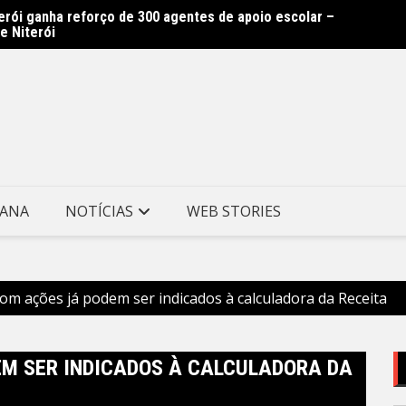
erói ganha reforço de 300 agentes de apoio escolar –
uaçu instala Gabinete de Crise e reforça ações
Guarda
e Niterói
 previsão de ventos fortes
– Pref
TANA
NOTÍCIAS
WEB STORIES
com ações já podem ser indicados à calculadora da Receita
EM SER INDICADOS À CALCULADORA DA