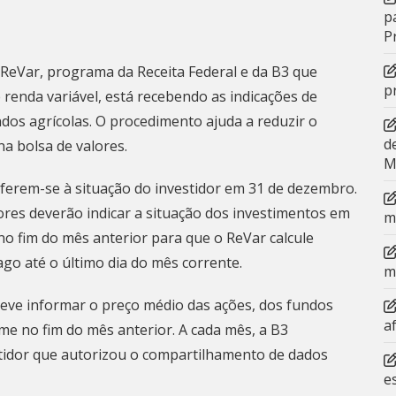
p
P
 ReVar
, programa da Receita Federal e da B3 que
p
renda variável, está recebendo as indicações de
ndos agrícolas. O procedimento ajuda a reduzir o
d
a bolsa de valores.
M
eferem-se à situação do investidor em 31 de dezembro.
dores deverão indicar a situação dos investimentos em
m
 no fim do mês anterior para que o ReVar calcule
o até o último dia do mês corrente.
m
deve informar o preço médio das ações, dos fundos
a
me no fim do mês anterior. A cada mês, a B3
estidor que autorizou o compartilhamento de dados
e