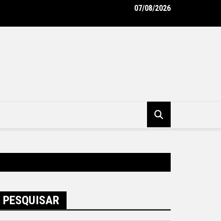
07/08/2026
 Municipal capacita novos agentes para atuação na Ronda Maria
eitura da Cidade do Rio de Janeiro
PESQUISAR