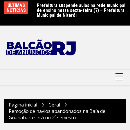
Ir
 Nº 195/2026 –
ÚLTIMAS
Prefeitura suspende aulas na rede municipal
Ni
para
terói
NOTÍCIAS
de ensino nesta sexta-feira (7) – Prefeitura
M
o
Municipal de Niterói
conteúdo
Página inicial
Geral
Remoção de navios abandonados na Baía de
Guanabara será no 2º semestre