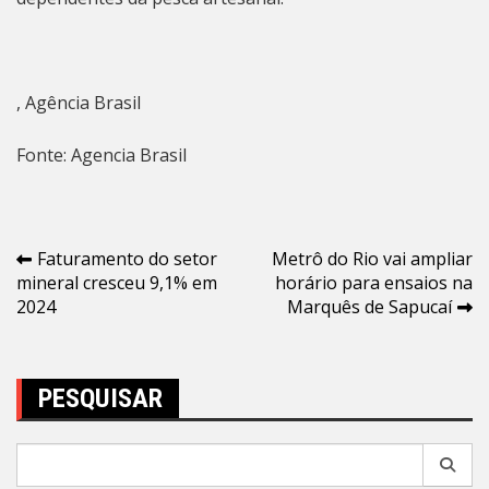
, Agência Brasil
Fonte: Agencia Brasil
Navegação
Faturamento do setor
Metrô do Rio vai ampliar
mineral cresceu 9,1% em
horário para ensaios na
de
2024
Marquês de Sapucaí
Post
PESQUISAR
Pesquisar
por: