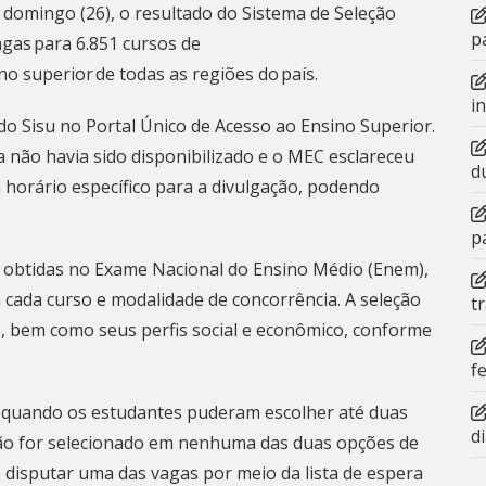
 domingo (26), o resultado do Sistema de Seleção
p
agas para 6.851 cursos de
no superior de todas as regiões do país.
i
 do Sisu no
Portal Único de Acesso ao Ensino Superior
.
 não havia sido disponibilizado e o MEC esclareceu
d
 horário específico para a divulgação, podendo
p
s obtidas no Exame Nacional do Ensino Médio (Enem),
a cada curso e modalidade de concorrência. A seleção
t
s, bem como seus perfis social e econômico, conforme
f
, quando os estudantes puderam escolher até duas
d
ão for selecionado em nenhuma das duas opções de
e disputar uma das vagas por meio da lista de espera