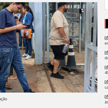
P
po
e
d
4
c
ação
à