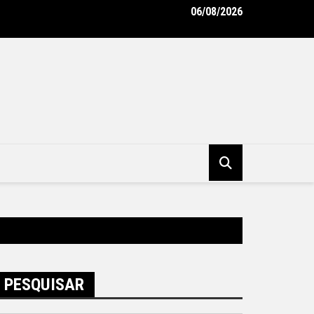
06/08/2026
oderniza uniformes e reforça cuidado com a saúde dos garis – Pr
pal de Niterói
PESQUISAR