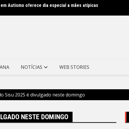
 em Autismo oferece dia especial a mães atípicas
Clin m
Munici
TANA
NOTÍCIAS
WEB STORIES
do Sisu 2025 é divulgado neste domingo
VULGADO NESTE DOMINGO