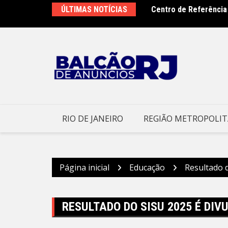
Ir
pa debates do Rio Innovation Week 2026
ÚLTIMAS NOTÍCIAS
Centro de Referência
para
o trabalho
o
conteúdo
RIO DE JANEIRO
REGIÃO METROPOLI
Página inicial
Educação
Resultado 
RESULTADO DO SISU 2025 É DI