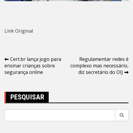
Link Original
Navegação
Cert.br lança jogo para
Regulamentar redes é
ensinar crianças sobre
complexo mas necessário,
de
segurança online
diz secretário do OIJ
Post
PESQUISAR
Pesquisar
por: