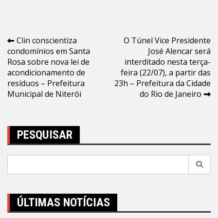
Navegação
Clin conscientiza
O Túnel Vice Presidente
condomínios em Santa
José Alencar será
de
Rosa sobre nova lei de
interditado nesta terça-
Post
acondicionamento de
feira (22/07), a partir das
resíduos – Prefeitura
23h – Prefeitura da Cidade
Municipal de Niterói
do Rio de Janeiro
PESQUISAR
Pesquisar
por:
ÚLTIMAS NOTÍCIAS