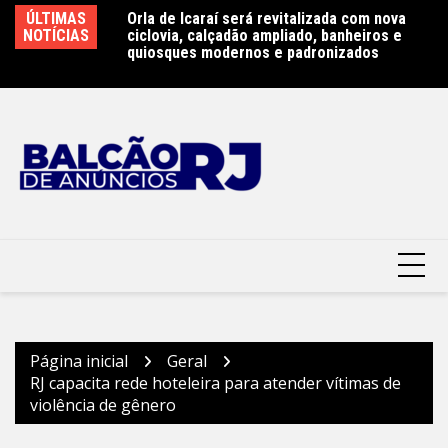
Ir
ina sobre Plano
ÚLTIMAS
Orla de Icaraí será revitalizada com nova
Ni
para
NOTÍCIAS
ciclovia, calçadão ampliado, banheiros e
em
o
quiosques modernos e padronizados
Mu
conteúdo
Página inicial
Geral
RJ capacita rede hoteleira para atender vítimas de
violência de gênero