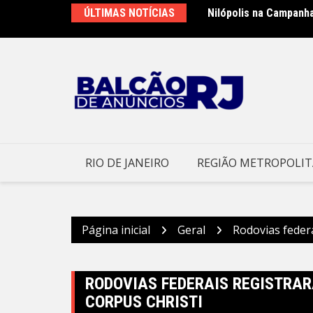
Ir
ÚLTIMAS NOTÍCIAS
Nilópolis na Campanh
Prefeitura de Niteró
para
no Morro – Prefeitura
o
conteúdo
RIO DE JANEIRO
REGIÃO METROPOLI
Página inicial
Geral
Rodovias feder
RODOVIAS FEDERAIS REGISTRAR
CORPUS CHRISTI