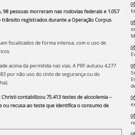
b
o, 98 pessoas morreram nas rodovias federais e 1.057
de trânsito registrados durante a Operação Corpus
i
M
am fiscalizados de forma intensa, com o uso de
icos.
E
dade acima da permitida nas vias. A PRF autuou 4.277
S
283 por não uso do cinto de segurança ou do
E
ha).
d
hristi contabilizou 75.413 testes de alcoolemia –
e
ou recusa ao teste que identifica o consumo de
n