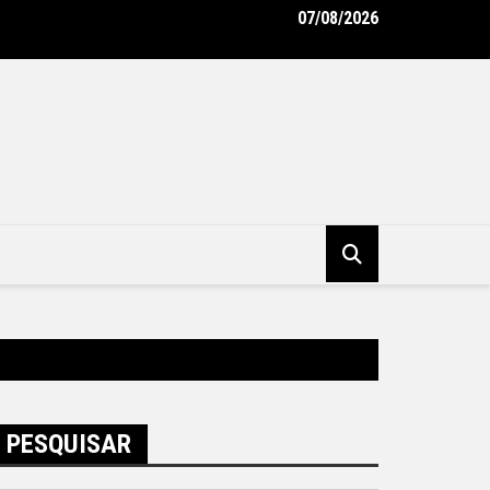
07/08/2026
to Rodrigo Neves vistoria obras do Supercentro de Exames, Ima
alidades de Niterói – Prefeitura Municipal de Niterói
PESQUISAR