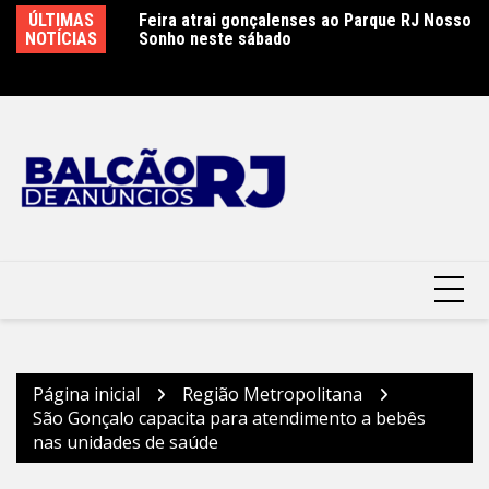
Ir
ÚLTIMAS
Feira atrai gonçalenses ao Parque RJ Nosso
Sábado letivo especial na rede municipal de
Ca
para
NOTÍCIAS
Sonho neste sábado
educação em São Gonçalo
P
o
conteúdo
Página inicial
Região Metropolitana
São Gonçalo capacita para atendimento a bebês
nas unidades de saúde