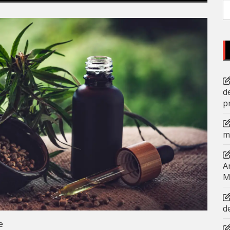
P
po
d
p
m
A
M
d
e