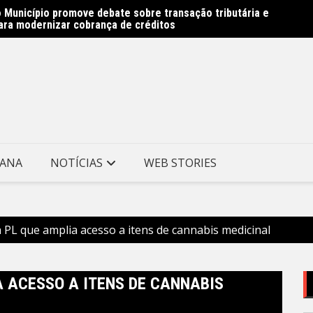
 Município promove debate sobre transação tributária e
 Avenida Almirante Ary Parreiras entram na reta final –
Rede M
ara modernizar cobrança de créditos
e Niterói
Prefei
TANA
NOTÍCIAS
WEB STORIES
 PL que amplia acesso a itens de cannabis medicinal
A ACESSO A ITENS DE CANNABIS