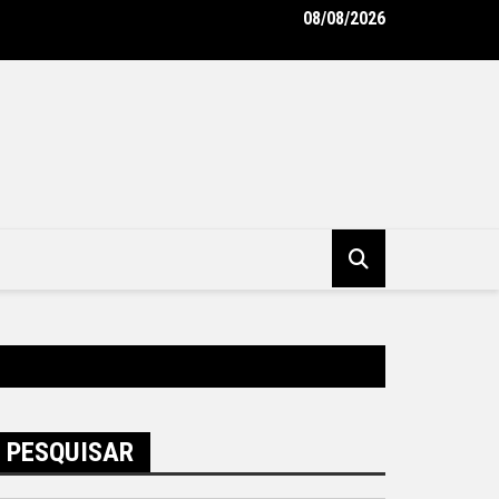
08/08/2026
unicipal de Niterói ganha reforço de 300 agentes de apoio escol
tura Municipal de Niterói
PESQUISAR