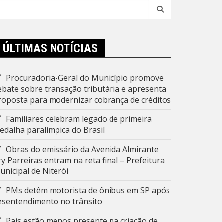
esquisar
r:
ÚLTIMAS NOTÍCIAS
Procuradoria-Geral do Município promove
ebate sobre transação tributária e apresenta
roposta para modernizar cobrança de créditos
Familiares celebram legado de primeira
edalha paralímpica do Brasil
Obras do emissário da Avenida Almirante
ry Parreiras entram na reta final – Prefeitura
unicipal de Niterói
PMs detêm motorista de ônibus em SP após
esentendimento no trânsito
Pais estão menos presente na criação de