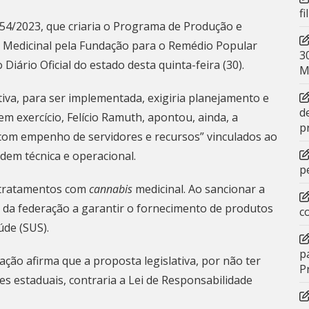
f
954/2023, que criaria o Programa de Produção e
s Medicinal pela Fundação para o Remédio Popular
3
 Diário Oficial
do estado desta quinta-feira (30).
M
iativa, para ser implementada, exigiria planejamento e
d
m exercício, Felício Ramuth, apontou, ainda, a
p
 com empenho de servidores e recursos” vinculados ao
dem técnica e operacional.
p
a tratamentos com
cannabis
medicinal. Ao sancionar a
e da federação a garantir o fornecimento de produtos
c
úde (SUS).
p
dação afirma que a proposta legislativa, por não ter
P
es estaduais, contraria a Lei de Responsabilidade