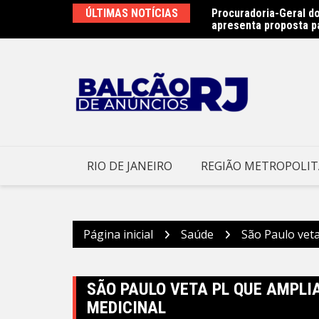
Ir
ÚLTIMAS NOTÍCIAS
Procuradoria-Geral do
Obras do emissário da
para
apresenta proposta p
Prefeitura Municipal d
o
conteúdo
RIO DE JANEIRO
REGIÃO METROPOLI
Página inicial
Saúde
São Paulo veta
SÃO PAULO VETA PL QUE AMPLI
MEDICINAL