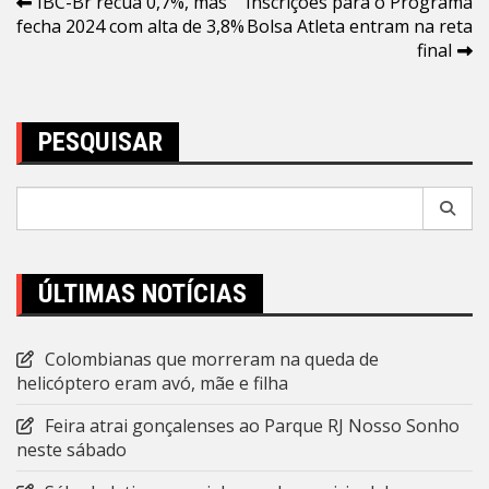
Navegação
IBC-Br recua 0,7%, mas
Inscrições para o Programa
fecha 2024 com alta de 3,8%
Bolsa Atleta entram na reta
de
final
Post
PESQUISAR
Pesquisar
por:
ÚLTIMAS NOTÍCIAS
Colombianas que morreram na queda de
helicóptero eram avó, mãe e filha
Feira atrai gonçalenses ao Parque RJ Nosso Sonho
neste sábado