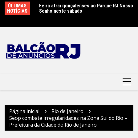
Ir
ÚLTIMAS
Feira atrai gonçalenses ao Parque RJ Nosso
Sábado letivo especial na rede municipal de
Ca
para
NOTÍCIAS
Sonho neste sábado
educação em São Gonçalo
P
o
conteúdo
Página inicial
Rio de Janeiro
Seop combate irregularidades na Zona Sul do Rio –
Prefeitura da Cidade do Rio de Janeiro