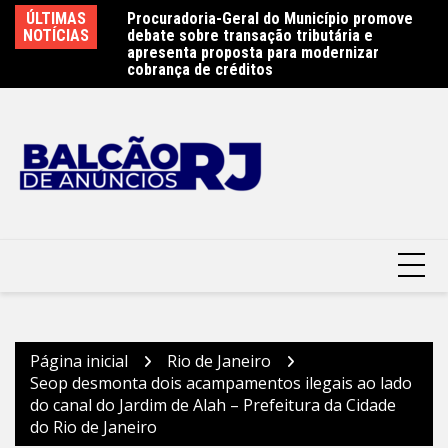
Ir
e 450 atletas na
ÚLTIMAS
Procuradoria-Geral do Município promove
Ob
para
ste sábado (8) –
NOTÍCIAS
debate sobre transação tributária e
Ar
terói
o
apresenta proposta para modernizar
Pr
cobrança de créditos
conteúdo
Página inicial
Rio de Janeiro
Seop desmonta dois acampamentos ilegais ao lado
do canal do Jardim de Alah – Prefeitura da Cidade
do Rio de Janeiro