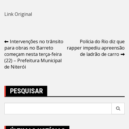
Link Original
Navegação
Intervenções no trânsito
Polícia do Rio diz que
para obras no Barreto
rapper impediu apreensão
de
começam nesta terça-feira
de ladrão de carro
Post
(22) – Prefeitura Municipal
de Niterói
PESQUISAR
Pesquisar
por: