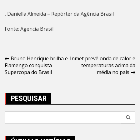
, Daniella Almeida – Repórter da Agência Brasil
Fonte: Agencia Brasil
Navegação
Bruno Henrique brilha e
Inmet prevê onda de calor e
Flamengo conquista
temperaturas acima da
de
Supercopa do Brasil
média no país
Post
PESQUISAR
Pesquisar
por: