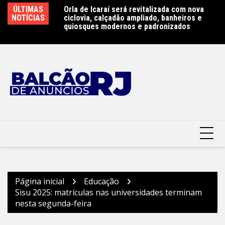
Ir
ÚLTIMAS
Orla de Icaraí será revitalizada com nova
Niterói terá primeira escola pública bilíngue
Re
para
NOTÍCIAS
ciclovia, calçadão ampliado, banheiros e
em português e espanhol – Prefeitura
a
o
quiosques modernos e padronizados
Municipal de Niterói
do
conteúdo
Página inicial
Educação
Sisu 2025: matrículas nas universidades terminam
nesta segunda-feira