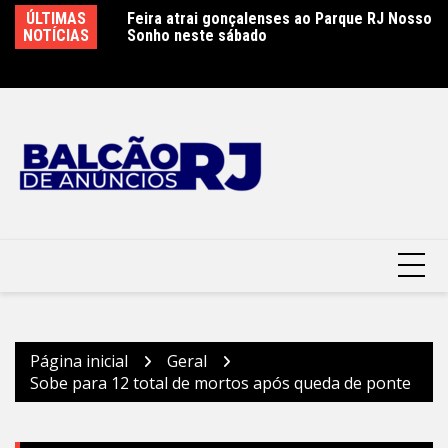
Ir
ão é controlado
ÚLTIMAS
Feira atrai gonçalenses ao Parque RJ Nosso
Sá
para
 combate
NOTÍCIAS
Sonho neste sábado
e
o
conteúdo
Página inicial
Geral
Sobe para 12 total de mortos após queda de ponte