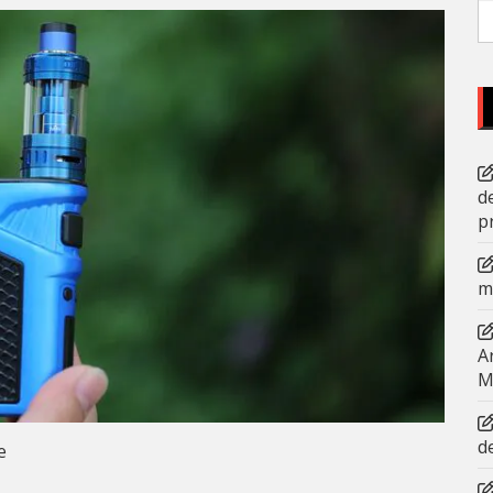
P
po
d
p
m
A
M
d
e