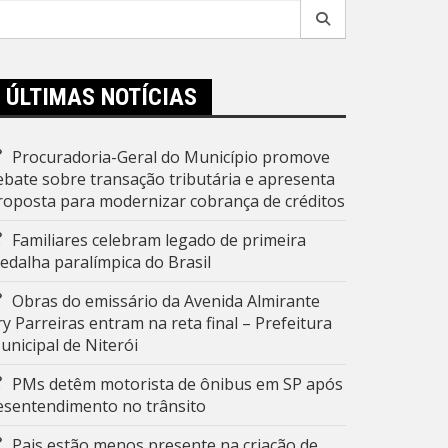
esquisar
r:
ÚLTIMAS NOTÍCIAS
Procuradoria-Geral do Município promove
ebate sobre transação tributária e apresenta
roposta para modernizar cobrança de créditos
Familiares celebram legado de primeira
edalha paralímpica do Brasil
Obras do emissário da Avenida Almirante
ry Parreiras entram na reta final – Prefeitura
unicipal de Niterói
PMs detêm motorista de ônibus em SP após
esentendimento no trânsito
Pais estão menos presente na criação de