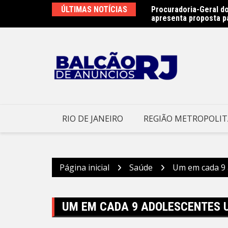
Ir
as na Praia de São Francisco neste sábado
ÚLTIMAS NOTÍCIAS
Procuradoria-Geral do
para
apresenta proposta p
o
conteúdo
RIO DE JANEIRO
REGIÃO METROPOLI
Página inicial
Saúde
Um em cada 9 a
UM EM CADA 9 ADOLESCENTES U