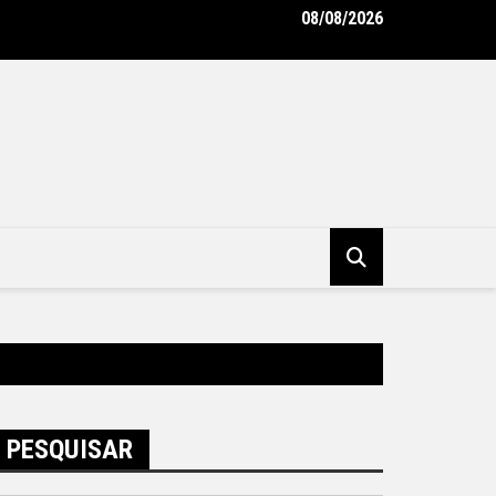
08/08/2026
do emissário da Avenida Almirante Ary Parreiras entram na reta f
tura Municipal de Niterói
PESQUISAR