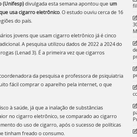
o (Unifesp)
divulgada esta semana apontou que
um
f
que usa cigarro eletrônico
. O estudo ouviu cerca de 16
egiões do país.
3
M
rios jovens que usam cigarro eletrônico já é cinco
adicional. A pesquisa utilizou dados de 2022 a 2024 do
d
ogas (Lenad 3). É a primeira vez que cigarros
p
p
 coordenadora da pesquisa e professora de psiquiatria
ito fácil comprar o aparelho pela internet, o que
c
sco à saúde, já que a inalação de substâncias
p
aior no cigarro eletrônico, se comparado ao cigarro
P
cimento do uso de cigarro, após o sucesso de políticas
 que tinham freado o consumo.