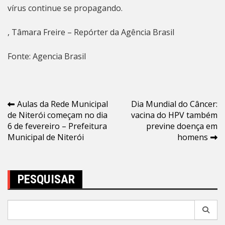
vírus continue se propagando.
, Tâmara Freire – Repórter da Agência Brasil
Fonte: Agencia Brasil
Navegação
Aulas da Rede Municipal
Dia Mundial do Câncer:
de Niterói começam no dia
vacina do HPV também
de
6 de fevereiro – Prefeitura
previne doença em
Post
Municipal de Niterói
homens
PESQUISAR
Pesquisar
por: