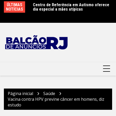
Ir
ÚLTIMAS
Centro de Referência em Autismo oferece
Clin moderniza uniformes e reforça cuidado
Sã
para
NOTÍCIAS
dia especial a mães atípicas
com a saúde dos garis – Prefeitura
r
o
Municipal de Niterói
conteúdo
Página inicial
Saúde
Vacina contra HPV previne câncer em homens, diz
estudo