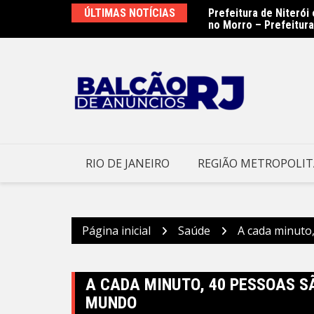
Ir
 visitam imóveis para atualização do
ÚLTIMAS NOTÍCIAS
Prefeitura de Niteró
para
no Morro – Prefeitura
o
conteúdo
RIO DE JANEIRO
REGIÃO METROPOLI
Página inicial
Saúde
A cada minuto
A CADA MINUTO, 40 PESSOAS 
MUNDO