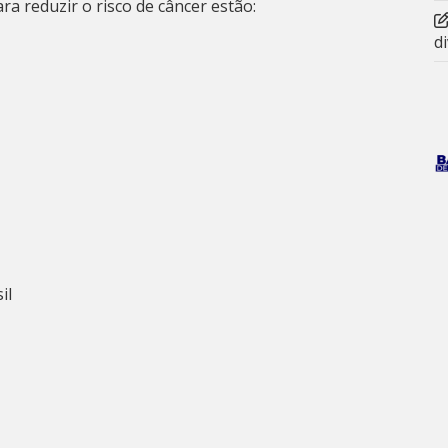
a reduzir o risco de câncer estão:
d
il