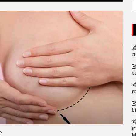
P
po
c
e
r
b
i
e
M