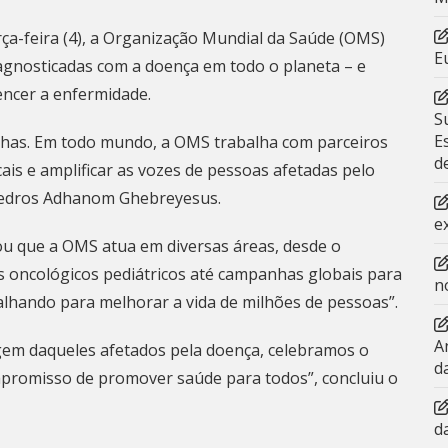
ça-feira (4), a Organização Mundial da Saúde (OMS)
E
iagnosticadas com a doença em todo o planeta – e
ncer a enfermidade.
S
E
nhas. Em todo mundo, a OMS trabalha com parceiros
d
ocais e amplificar as vozes de pessoas afetadas pelo
, Tedros Adhanom Ghebreyesus.
e
cou que a OMS atua em diversas áreas, desde o
 oncológicos pediátricos até campanhas globais para
n
balhando para melhorar a vida de milhões de pessoas”.
A
em daqueles afetados pela doença, celebramos o
d
mpromisso de promover saúde para todos”, concluiu o
d