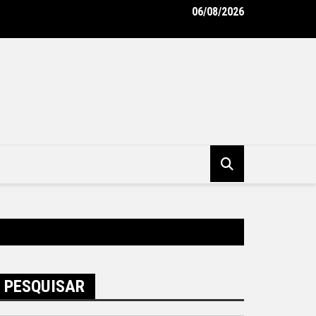
06/08/2026
to Rodrigo Neves vistoria obras do Supercentro de Exames, Ima
alidades de Niterói – Prefeitura Municipal de Niterói
PESQUISAR