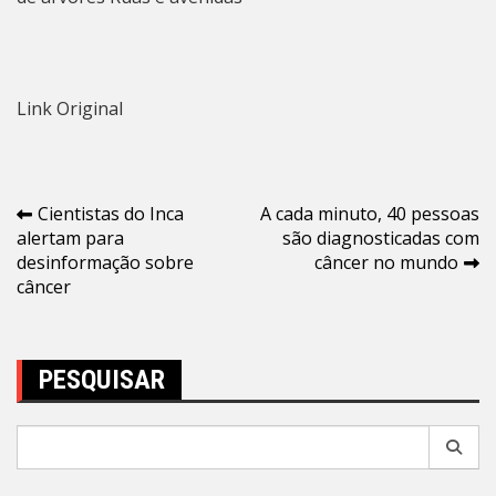
Link Original
Navegação
Cientistas do Inca
A cada minuto, 40 pessoas
alertam para
são diagnosticadas com
de
desinformação sobre
câncer no mundo
Post
câncer
PESQUISAR
Pesquisar
por: