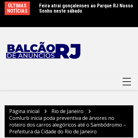
Ir
ão é controlado
ÚLTIMAS
Feira atrai gonçalenses ao Parque RJ Nosso
Sá
para
 combate
NOTÍCIAS
Sonho neste sábado
e
o
conteúdo
Página inicial
Rio de Janeiro
Comlurb inicia poda preventiva de árvores no
roteiro dos carros alegóricos até o Sambódromo –
Prefeitura da Cidade do Rio de Janeiro