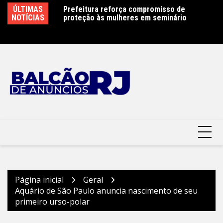
Ir
Plano Diretor
ÚLTIMAS
Prefeitura reforça compromisso de
Ni
para
mação segue até
NOTÍCIAS
proteção às mulheres em seminário
de
o
Pr
conteúdo
Página inicial
Geral
Aquário de São Paulo anuncia nascimento de seu
primeiro urso-polar