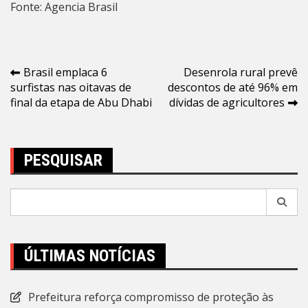
Fonte: Agencia Brasil
Navegação
Brasil emplaca 6
Desenrola rural prevê
surfistas nas oitavas de
descontos de até 96% em
de
final da etapa de Abu Dhabi
dívidas de agricultores
Post
PESQUISAR
Pesquisar
por:
ÚLTIMAS NOTÍCIAS
Prefeitura reforça compromisso de proteção às