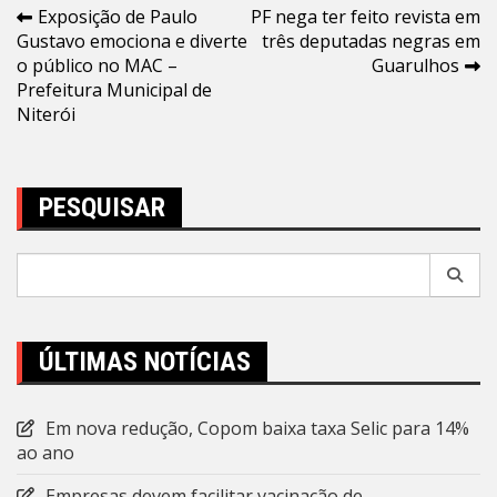
Navegação
Exposição de Paulo
PF nega ter feito revista em
Gustavo emociona e diverte
três deputadas negras em
de
o público no MAC –
Guarulhos
Post
Prefeitura Municipal de
Niterói
PESQUISAR
Pesquisar
por:
ÚLTIMAS NOTÍCIAS
Em nova redução, Copom baixa taxa Selic para 14%
ao ano
Empresas devem facilitar vacinação de