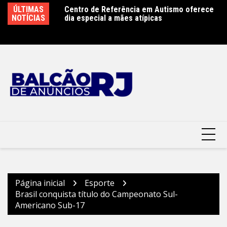
Ir
ence antecipa
ÚLTIMAS
Centro de Referência em Autismo oferece
Cl
para
n Week 2026 com
NOTÍCIAS
dia especial a mães atípicas
co
gia e do trabalho
o
Mu
conteúdo
Página inicial
Esporte
Brasil conquista título do Campeonato Sul-
Americano Sub-17