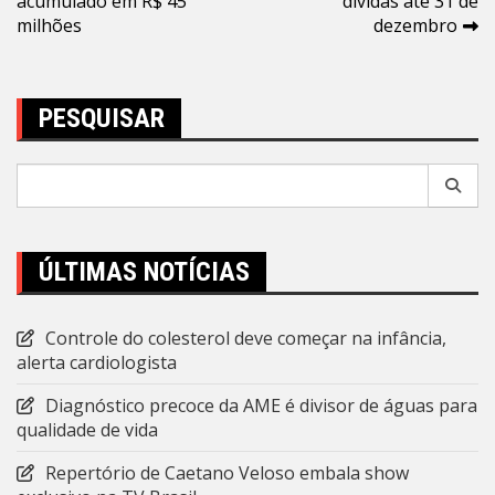
acumulado em R$ 45
dívidas até 31 de
Post
milhões
dezembro
PESQUISAR
Pesquisar
por:
ÚLTIMAS NOTÍCIAS
Controle do colesterol deve começar na infância,
alerta cardiologista
Diagnóstico precoce da AME é divisor de águas para
qualidade de vida
Repertório de Caetano Veloso embala show