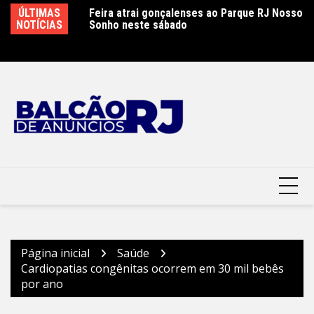
Ir
ÚLTIMAS
Feira atrai gonçalenses ao Parque RJ Nosso
Sábado letivo especial na rede municipal de
Ca
para
NOTÍCIAS
Sonho neste sábado
educação em São Gonçalo
P
o
conteúdo
Página inicial
Saúde
Cardiopatias congênitas ocorrem em 30 mil bebês
por ano