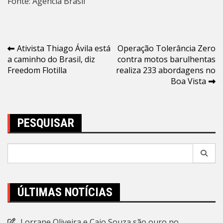
Fonte: Agencia Brasil
Navegação
Ativista Thiago Ávila está
Operação Tolerância Zero
a caminho do Brasil, diz
contra motos barulhentas
de
Freedom Flotilla
realiza 233 abordagens no
Post
Boa Vista
PESQUISAR
Pesquisar
por:
ÚLTIMAS NOTÍCIAS
Lorrane Oliveira e Caio Souza são ouro no