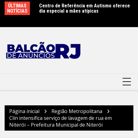
Ir
ence antecipa
ÚLTIMAS
Centro de Referência em Autismo oferece
Cl
para
n Week 2026 com
NOTÍCIAS
dia especial a mães atípicas
co
gia e do trabalho
o
Mu
conteúdo
Página inicial
Região Metropolitana
Clin intensifica serviço de lavagem de rua em
Niterói – Prefeitura Municipal de Niterói