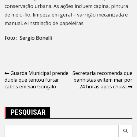
conservação urbana. As ações incluem capina, pintura
de meio-fio, limpeza em geral – varrição mecanizada e
manual, e instalação de papeleiras.
Foto : Sergio Bonelli
Navegação
Guarda Municipal prende
Secretaria recomenda que
dupla que tentou furtar
banhistas evitem mar por
de
cabos em São Gonçalo
24 horas após chuva
Post
PESQUISAR
Pesquisar
por: