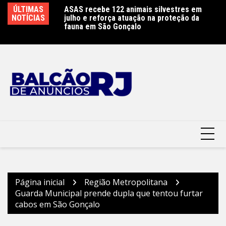
Ir
ÚLTIMAS
ASAS recebe 122 animais silvestres em
Feira atrai gonçalenses ao Parque RJ Nosso
Sá
para
NOTÍCIAS
julho e reforça atuação na proteção da
Sonho neste sábado
e
o
fauna em São Gonçalo
conteúdo
Página inicial
Região Metropolitana
Guarda Municipal prende dupla que tentou furtar
cabos em São Gonçalo