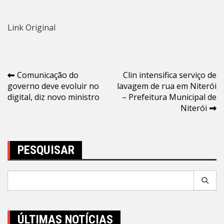
Link Original
Navegação
Comunicação do
Clin intensifica serviço de
governo deve evoluir no
lavagem de rua em Niterói
de
digital, diz novo ministro
– Prefeitura Municipal de
Post
Niterói
PESQUISAR
Pesquisar
por:
ÚLTIMAS NOTÍCIAS