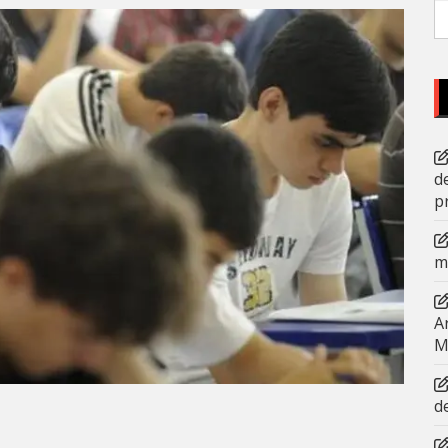
P
po
d
p
m
A
M
d