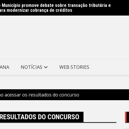
 Município promove debate sobre transação tributária e
 Avenida Almirante Ary Parreiras entram na reta final –
Rede M
ara modernizar cobrança de créditos
e Niterói
Prefei
TANA
NOTÍCIAS
WEB STORIES
o acessar os resultados do concurso
 RESULTADOS DO CONCURSO