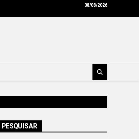
08/08/2026
unicipal de Niterói ganha reforço de 300 agentes de apoio escol
tura Municipal de Niterói
PESQUISAR