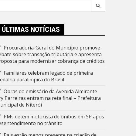
esquisar
r:
ÚLTIMAS NOTÍCIAS
Procuradoria-Geral do Município promove
ebate sobre transação tributária e apresenta
roposta para modernizar cobrança de créditos
Familiares celebram legado de primeira
edalha paralímpica do Brasil
Obras do emissário da Avenida Almirante
ry Parreiras entram na reta final – Prefeitura
unicipal de Niterói
PMs detêm motorista de ônibus em SP após
esentendimento no trânsito
Pais estão menos presente na criação de