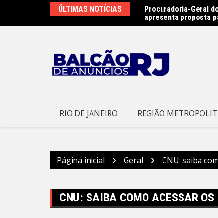
Ir
ÚLTIMAS NOTÍCIAS
Procuradoria-Geral do
Obras do emissário da
para
apresenta proposta p
Prefeitura Municipal d
o
conteúdo
RIO DE JANEIRO
REGIÃO METROPOLI
Página inicial
Geral
CNU: saiba com
CNU: SAIBA COMO ACESSAR OS