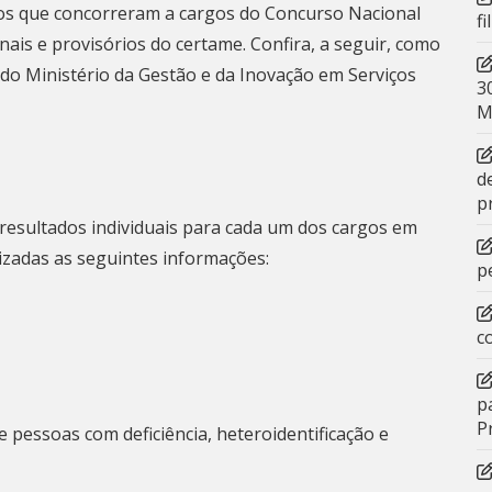
datos que concorreram a cargos do Concurso Nacional
f
nais e provisórios do certame. Confira, a seguir, como
 do Ministério da Gestão e da Inovação em Serviços
3
M
d
p
r resultados individuais para cada um dos cargos em
lizadas as seguintes informações:
p
c
p
P
 pessoas com deficiência, heteroidentificação e