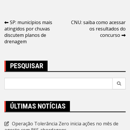
Navegação
SP: municípios mais
CNU: saiba como acessar
atingidos por chuvas
os resultados do
de
discutem planos de
concurso
Post
drenagem
PESQUISAR
Pesquisar
por:
ÚLTIMAS NOTÍCIAS
Operação Tolerância Zero inicia ações no mês de