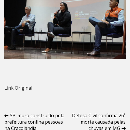
Link Original
Navegação
SP: muro construído pela
Defesa Civil confirma 26ª
prefeitura confina pessoas
morte causada pelas
de
na Cracolândia
chuvas em MG