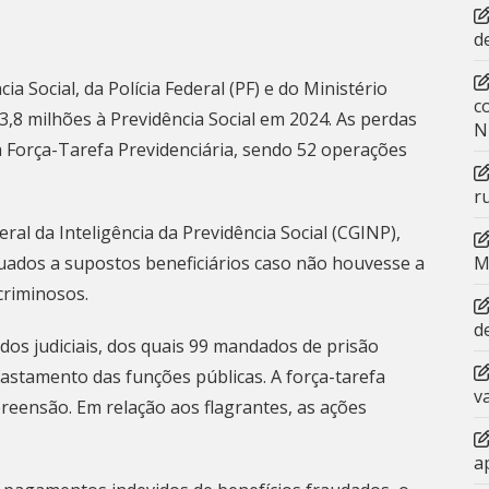
d
a Social, da Polícia Federal (PF) e do Ministério
c
3,8 milhões à Previdência Social em 2024. As perdas
N
a Força-Tarefa Previdenciária, sendo 52 operações
r
al da Inteligência da Previdência Social (CGINP),
ados a supostos beneficiários caso não houvesse a
M
criminosos.
d
s judiciais, dos quais 99 mandados de prisão
fastamento das funções públicas. A força-tarefa
v
ensão. Em relação aos flagrantes, as ações
a