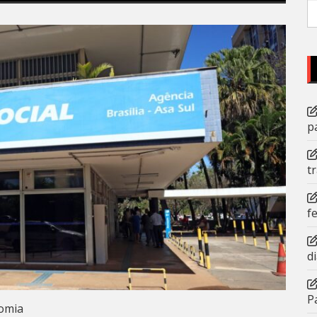
P
po
p
t
f
d
P
omia