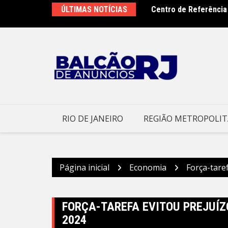
Ir
pa debates do Rio Innovation Week 2026
ÚLTIMAS NOTÍCIAS
Centro de Referência
para
o trabalho
o
conteúdo
RIO DE JANEIRO
REGIÃO METROPOLI
Página inicial
Economia
Força-tare
FORÇA-TAREFA EVITOU PREJUÍZO
2024