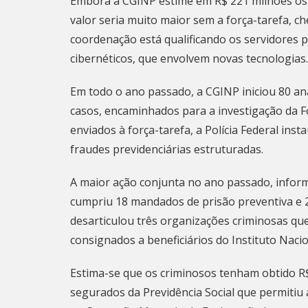
Embora a CGINP estime em R$ 221 milhões os 
valor seria muito maior sem a força-tarefa, c
coordenação está qualificando os servidores p
cibernéticos, que envolvem novas tecnologias.
Em todo o ano passado, a CGINP iniciou 80 aná
casos, encaminhados para a investigação da F
enviados à força-tarefa, a Polícia Federal ins
fraudes previdenciárias estruturadas.
A maior ação conjunta no ano passado, infor
cumpriu 18 mandados de prisão preventiva e 2
desarticulou três organizações criminosas q
consignados a beneficiários do Instituto Nacio
Estima-se que os criminosos tenham obtido R
segurados da Previdência Social que permitiu