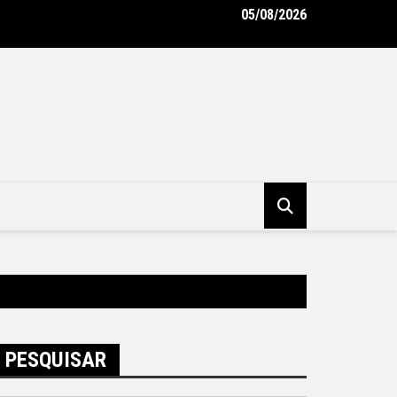
05/08/2026
oderniza uniformes e reforça cuidado com a saúde dos garis – Pr
pal de Niterói
PESQUISAR