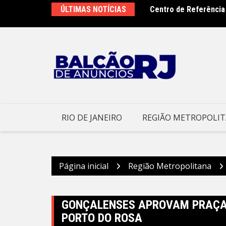
Ir
ÚLTIMAS NOTÍCIAS
Centro de Referência
Clin moderniza unifor
para
Municipal de Niterói
o
conteúdo
RIO DE JANEIRO
REGIÃO METROPOLI
Página inicial
Região Metropolitana
GONÇALENSES APROVAM PRAÇAS
PORTO DO ROSA