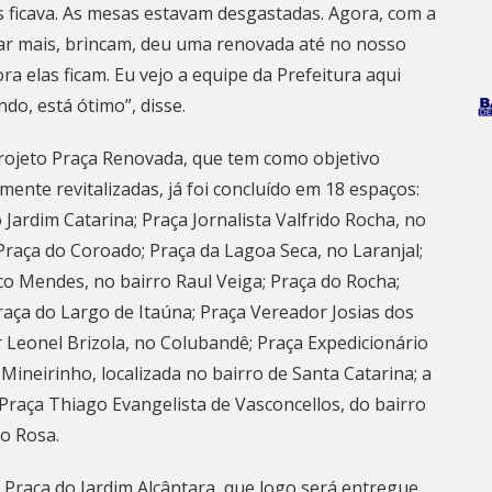
s ficava. As mesas estavam desgastadas. Agora, com a
tar mais, brincam, deu uma renovada até no nosso
ra elas ficam. Eu vejo a equipe da Prefeitura aqui
o, está ótimo”, disse.
rojeto Praça Renovada, que tem como objetivo
ente revitalizadas, já foi concluído em 18 espaços:
o Jardim Catarina; Praça Jornalista Valfrido Rocha, no
 Praça do Coroado; Praça da
Lagoa
Seca, no Laranjal;
ico Mendes, no bairro Raul Veiga; Praça do Rocha;
raça do Largo de Itaúna; Praça Vereador Josias dos
Leonel Brizola, no Colubandê; Praça Expedicionário
Mineirinho, localizada no bairro de Santa Catarina; a
 Praça Thiago Evangelista de Vasconcellos, do bairro
do Rosa.
a Praça do Jardim Alcântara, que logo será entregue