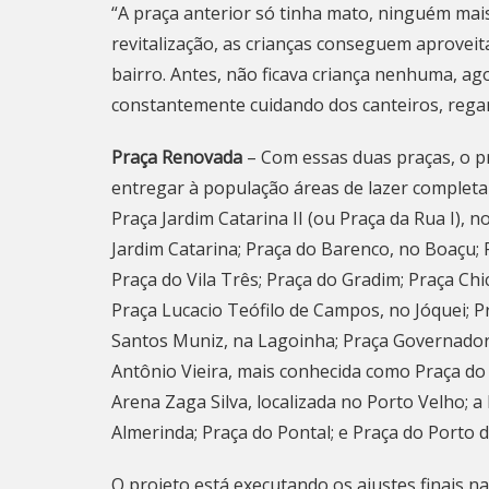
“A praça anterior só tinha mato, ninguém mai
revitalização, as crianças conseguem aprovei
bairro. Antes, não ficava criança nenhuma, ago
constantemente cuidando dos canteiros, regand
Praça Renovada
– Com essas duas praças, o p
entregar à população áreas de lazer completam
Praça Jardim Catarina II (ou Praça da Rua I), n
Jardim Catarina; Praça do Barenco, no Boaçu;
Praça do Vila Três; Praça do Gradim; Praça Ch
Praça Lucacio Teófilo de Campos, no Jóquei; P
Santos Muniz, na Lagoinha; Praça Governador 
Antônio Vieira, mais conhecida como Praça do 
Arena Zaga Silva, localizada no Porto Velho; a
Almerinda; Praça do Pontal; e Praça do Porto 
O projeto está executando os ajustes finais n