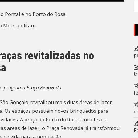
P
po
o Metropolitana
aças revitalizadas no
p
sa
t
do programa Praça Renovada
f
ão Gonçalo revitalizou mais duas áreas de lazer,
sa. Os espaços possuem novos brinquedos para
d
ovidades. A praça do Porto do Rosa ainda teve a
uas áreas de lazer, o Praça Renovada já transformou
P
e de vida para a população.