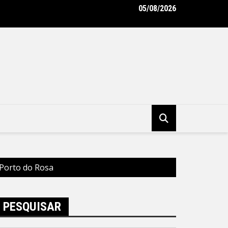
05/08/2026
onçalo realiza obras de drenagem nas ruas João Damasceno e M
e
 Porto do Rosa
PESQUISAR