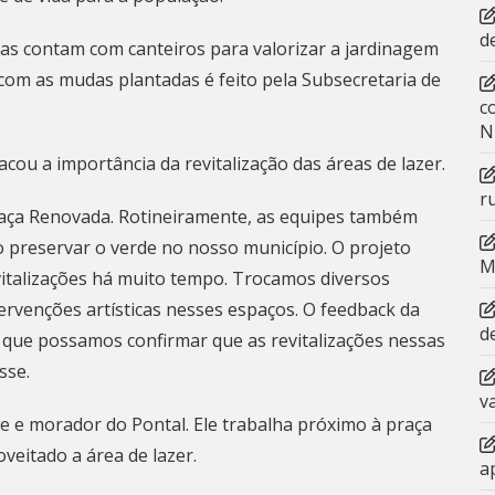
d
s contam com canteiros para valorizar a jardinagem
 com as mudas plantadas é feito pela Subsecretaria de
c
N
cou a importância da revitalização das áreas de lazer.
r
raça Renovada. Rotineiramente, as equipes também
 preservar o verde no nosso município. O projeto
M
talizações há muito tempo. Trocamos diversos
ervenções artísticas nesses espaços. O feedback da
d
a que possamos confirmar que as revitalizações nessas
sse.
v
te e morador do Pontal. Ele trabalha próximo à praça
veitado a área de lazer.
a