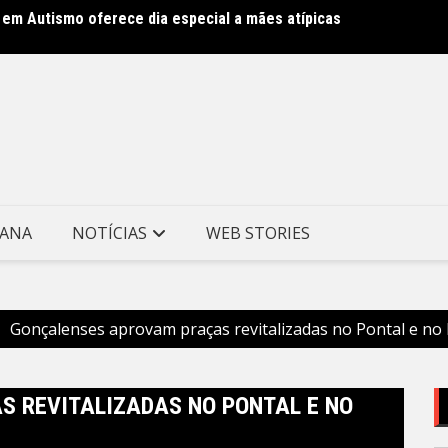
 em Autismo oferece dia especial a mães atípicas
mes e reforça cuidado com a saúde dos garis – Prefeitura
São G
Duart
TANA
NOTÍCIAS
WEB STORIES
Gonçalenses aprovam praças revitalizadas no Pontal e no
 REVITALIZADAS NO PONTAL E NO