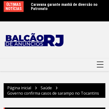
Ir
ÚLTIMAS
Caravana garante manhã de diversão no
Procuradoria-Geral do Município promove
Ob
para
NOTÍCIAS
Patronato
debate sobre transação tributária e
Ar
o
apresenta proposta para modernizar
Pr
cobrança de créditos
conteúdo
Página inicial
Saúde
Governo confirma casos de sarampo no Tocantins