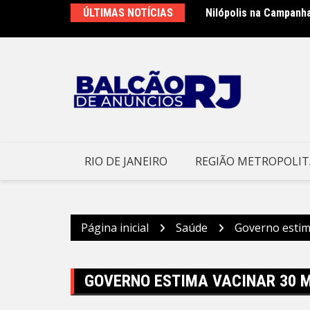
Ir
ÚLTIMAS NOTÍCIAS
Nilópolis na Campanh
para
o
conteúdo
RIO DE JANEIRO
REGIÃO METROPOLI
Página inicial
Saúde
Governo estim
GOVERNO ESTIMA VACINAR 30 