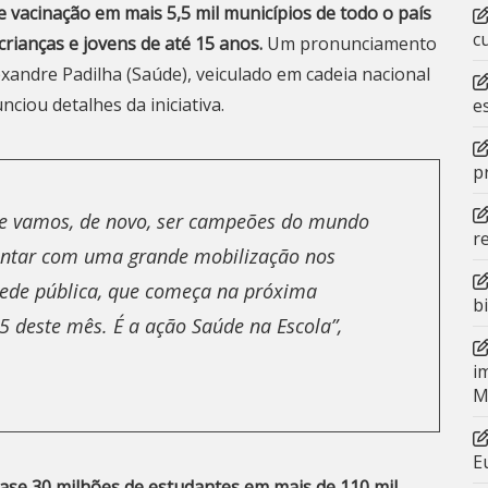
 vacinação em mais 5,5 mil municípios de todo o país
c
crianças e jovens de até 15 anos.
Um pronunciamento
xandre Padilha (Saúde), veiculado em cadeia nacional
nunciou
detalhes da iniciativa
.
e
p
a e vamos, de novo, ser campeões do mundo
r
 contar com uma grande mobilização nos
 rede pública, que começa na próxima
b
 25 deste mês. É a ação Saúde na Escola”,
i
M
E
ase 30 milhões de estudantes em mais de 110 mil