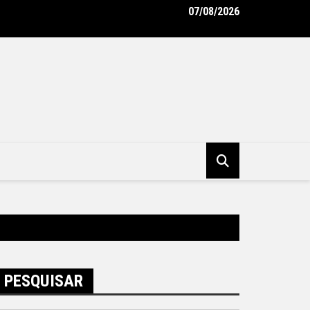
07/08/2026
tura de Niterói e BID avançam na implementação do Programa Vi
ro – Prefeitura Municipal de Niterói
PESQUISAR