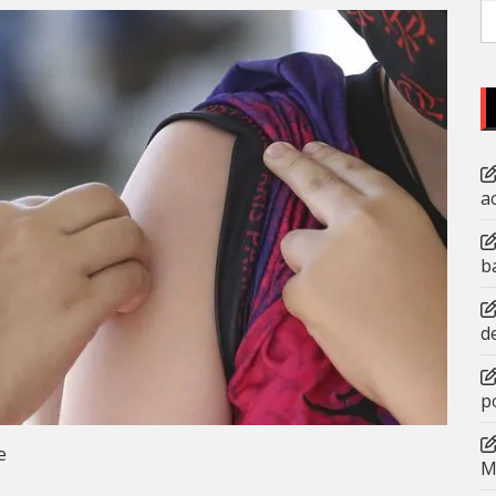
P
po
a
b
d
p
e
M