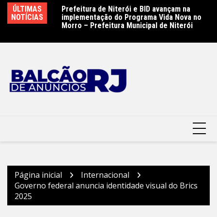
Ir
Nova Iguaçu
ÚLTIMAS
Prefeitura de Niterói e BID avançam na
Pr
para
lização do
NOTÍCIAS
implementação do Programa Vida Nova no
S
o
Morro – Prefeitura Municipal de Niterói
Es
Mu
conteúdo
Página inicial
Internacional
Governo federal anuncia identidade visual do Brics
2025