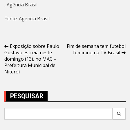
, Agência Brasil
Fonte: Agencia Brasil
Navegação
Exposição sobre Paulo
Fim de semana tem futebol
Gustavo estreia neste
feminino na TV Brasil
de
domingo (13), no MAC –
Post
Prefeitura Municipal de
Niterói
PESQUISAR
Pesquisar
por: