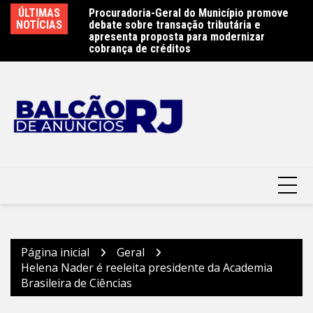
Ir
e 450 atletas na
ÚLTIMAS
Procuradoria-Geral do Município promove
Ob
para
ste sábado (8) –
NOTÍCIAS
debate sobre transação tributária e
Ar
terói
o
apresenta proposta para modernizar
Pr
cobrança de créditos
conteúdo
Página inicial
Geral
Helena Nader é reeleita presidente da Academia
Brasileira de Ciências