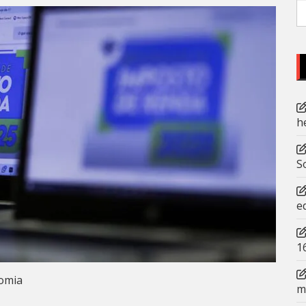
P
po
h
S
e
1
omia
m