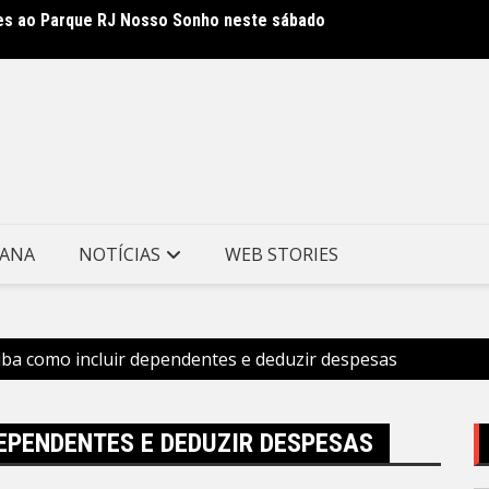
ses ao Parque RJ Nosso Sonho neste sábado
al na rede municipal de educação em São Gonçalo
Carav
TANA
NOTÍCIAS
WEB STORIES
aiba como incluir dependentes e deduzir despesas
DEPENDENTES E DEDUZIR DESPESAS