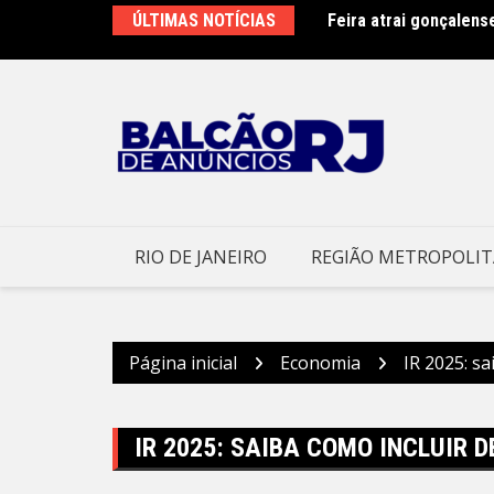
Ir
ÚLTIMAS NOTÍCIAS
Feira atrai gonçalen
Sábado letivo especi
para
o
conteúdo
RIO DE JANEIRO
REGIÃO METROPOLI
Página inicial
Economia
IR 2025: s
IR 2025: SAIBA COMO INCLUIR 