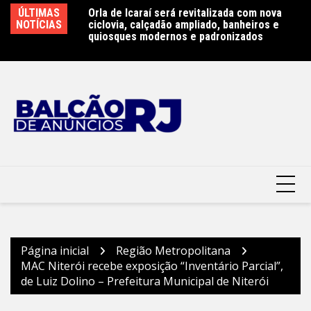
Ir
ÚLTIMAS
Orla de Icaraí será revitalizada com nova
Niterói terá primeira escola pública bilíngue
Re
para
NOTÍCIAS
ciclovia, calçadão ampliado, banheiros e
em português e espanhol – Prefeitura
a
o
quiosques modernos e padronizados
Municipal de Niterói
do
conteúdo
Página inicial
Região Metropolitana
MAC Niterói recebe exposição “Inventário Parcial”,
de Luiz Dolino – Prefeitura Municipal de Niterói