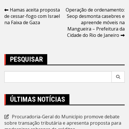
Navegação
Hamas aceita proposta
Operação de ordenamento:
de cessar-fogo com Israel
Seop desmonta casebres e
de
na Faixa de Gaza
apreende móveis na
Post
Mangueira – Prefeitura da
Cidade do Rio de Janeiro
PESQUISAR
Pesquisar
por:
ÚLTIMAS NOTÍCIAS
Procuradoria-Geral do Município promove debate
sobre transação tributária e apresenta proposta para