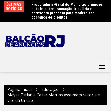
Ir
e 450 atletas na
ÚLTIMAS
Procuradoria-Geral do Município promove
Ob
para
ste sábado (8) –
NOTÍCIAS
debate sobre transação tributária e
Ar
terói
o
apresenta proposta para modernizar
Pr
cobrança de créditos
conteúdo
Página inicial
Educação
Maysa Furlan e Cesar Martins assumem reitoria e
vice da Unesp