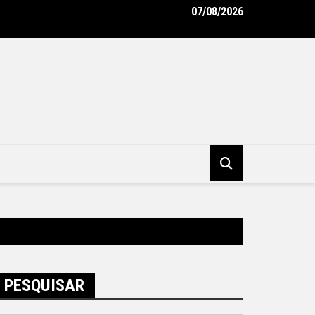
07/08/2026
tura de Niterói e BID avançam na implementação do Programa Vi
ro – Prefeitura Municipal de Niterói
PESQUISAR