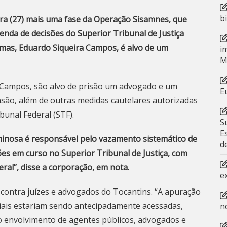
b
feira (27) mais uma fase da Operação Sisamnes, que
da de decisões do Superior Tribunal de Justiça
Palmas, Eduardo Siqueira Campos, é alvo de um
i
M
 Campos, são alvo de prisão um advogado e um
E
ensão, além de outras medidas cautelares autorizadas
bunal Federal (STF).
S
E
minosa é responsável pelo vazamento sistemático de
d
ões em curso no Superior Tribunal de Justiça, com
eral”, disse a corporação, em nota.
e
contra juízes e advogados do Tocantins. “A apuração
ciais estariam sendo antecipadamente acessadas,
n
 o envolvimento de agentes públicos, advogados e