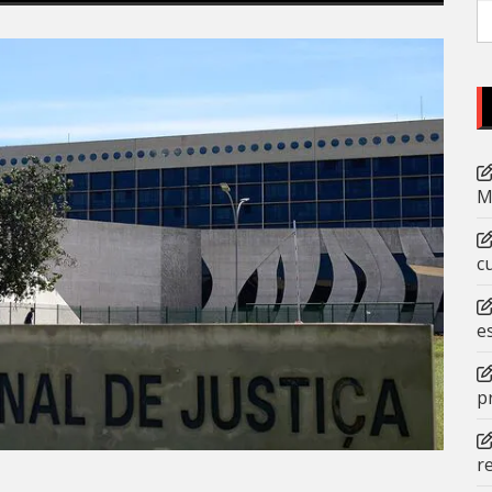
P
po
M
c
e
p
r