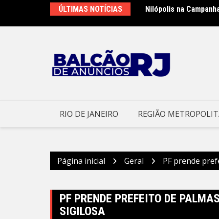
Ir
ÚLTIMAS NOTÍCIAS
Nilópolis na Campanh
para
o
conteúdo
RIO DE JANEIRO
REGIÃO METROPOLI
Página inicial
Geral
PF prende pref
PF PRENDE PREFEITO DE PALMA
SIGILOSA