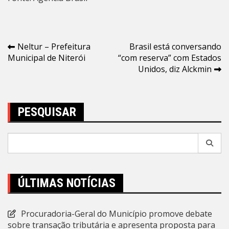
Navegação
Neltur – Prefeitura
Brasil está conversando
Municipal de Niterói
“com reserva” com Estados
de
Unidos, diz Alckmin
Post
PESQUISAR
Pesquisar
por:
ÚLTIMAS NOTÍCIAS
Procuradoria-Geral do Município promove debate
sobre transação tributária e apresenta proposta para