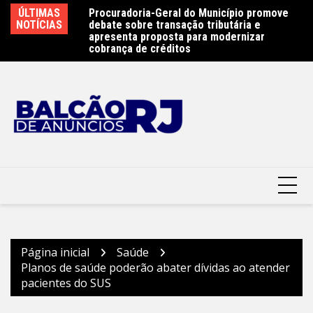
Ir
ÚLTIMAS
Procuradoria-Geral do Município promove
Obras do emissário da Avenida Almirante
Re
para
NOTÍCIAS
debate sobre transação tributária e
Ary Parreiras entram na reta final –
30
o
apresenta proposta para modernizar
Prefeitura Municipal de Niterói
Mu
cobrança de créditos
conteúdo
Página inicial
Saúde
Planos de saúde poderão abater dívidas ao atender
pacientes do SUS