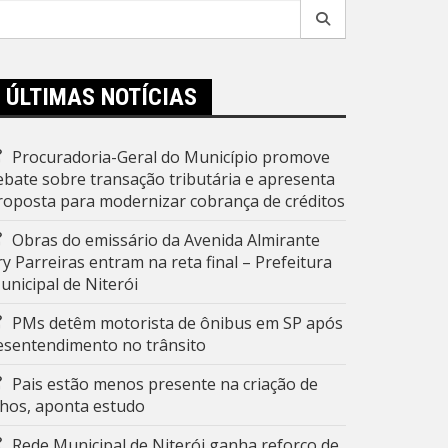
esquisar
r:
ÚLTIMAS NOTÍCIAS
Procuradoria-Geral do Município promove
ebate sobre transação tributária e apresenta
roposta para modernizar cobrança de créditos
Obras do emissário da Avenida Almirante
ry Parreiras entram na reta final – Prefeitura
unicipal de Niterói
PMs detêm motorista de ônibus em SP após
esentendimento no trânsito
Pais estão menos presente na criação de
ilhos, aponta estudo
Rede Municipal de Niterói ganha reforço de