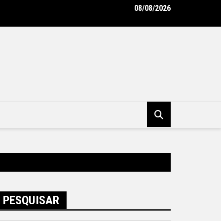
08/08/2026
do emissário da Avenida Almirante Ary Parreiras entram na reta f
tura Municipal de Niterói
PESQUISAR