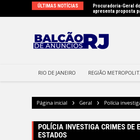
Ir
as na Praia de São Francisco neste sábado
ÚLTIMAS NOTÍCIAS
Procuradoria-Geral do
para
apresenta proposta p
o
conteúdo
RIO DE JANEIRO
REGIÃO METROPOLI
Página inicial
Geral
Polícia investi
POLÍCIA INVESTIGA CRIMES DE
ESTADOS