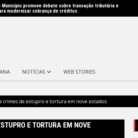
 Município promove debate sobre transação tributária e
Obras 
ara modernizar cobrança de créditos
Prefei
TANA
NOTÍCIAS
WEB STORIES
ga crimes de estupro e tortura em nove estados
 ESTUPRO E TORTURA EM NOVE