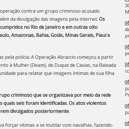
3
0), operação contra um grupo criminoso acusado
M
além da divulgação das imagens pela internet.
Os
umpridos no Rio de Janeiro e em outras oito
d
aulo, Amazonas, Bahia, Goiás, Minas Gerais, Piauí e
p
p
s pela polícia. A Operação Abraccio começou a partir
ento à Mulher (Deam), de Duque de Caxias, na Baixada
c
idade para relatar que imagens íntimas de sua filha
p
P
grupo criminoso que se organizava por meio da rede
s quais seis foram identificadas. Os atos violentos
erem divulgados posteriormente
.
p
va forçar vítimas a se mutilar com navalhas, fazendo-