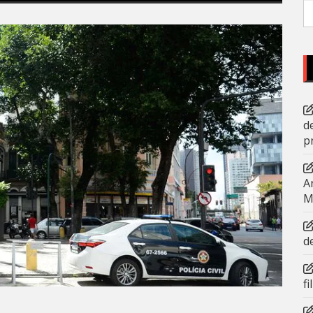
P
po
d
p
A
M
d
f