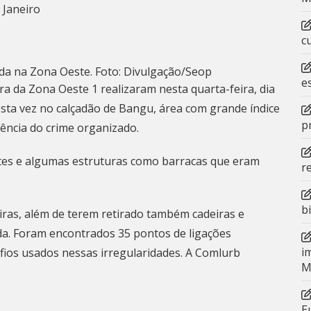
 Janeiro
c
a na Zona Oeste. Foto: Divulgação/Seop
e
ra da Zona Oeste 1 realizaram nesta quarta-feira, dia
ta vez no calçadão de Bangu, área com grande índice
p
uência do crime organizado.
tes e algumas estruturas como barracas que eram
r
b
as, além de terem retirado também cadeiras e
da. Foram encontrados 35 pontos de ligações
i
 fios usados nessas irregularidades. A
Comlurb
M
E