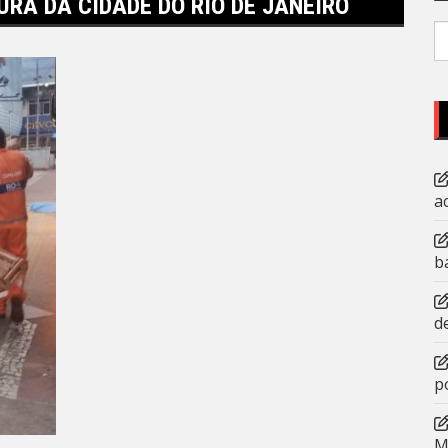
RA DA CIDADE DO RIO DE JANEIRO
P
po
a
b
d
p
M