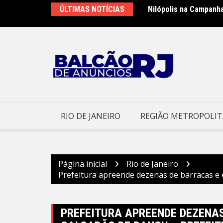
Ir
ÚLTIMAS NOTÍCIAS
Nilópolis na Campanh
para
o
conteúdo
RIO DE JANEIRO
REGIÃO METROPOLI
Página inicial
Rio de Janeiro
Prefeitura apreende dezenas de barracas e e
PREFEITURA APREENDE DEZENA