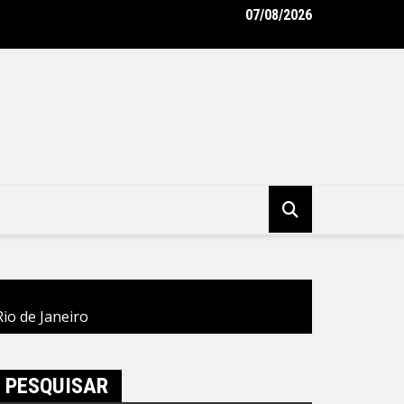
07/08/2026
tura de Niterói e BID avançam na implementação do Programa Vi
ro – Prefeitura Municipal de Niterói
io de Janeiro
PESQUISAR