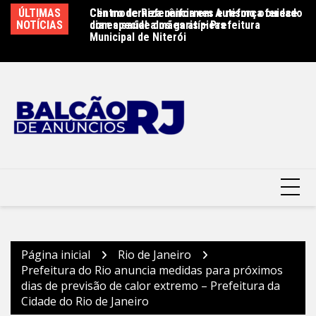
Ir
ÚLTIMAS
Centro de Referência em Autismo oferece
Clin moderniza uniformes e reforça cuidado
Sã
para
NOTÍCIAS
dia especial a mães atípicas
com a saúde dos garis – Prefeitura
r
o
Municipal de Niterói
conteúdo
Página inicial
Rio de Janeiro
Prefeitura do Rio anuncia medidas para próximos
dias de previsão de calor extremo – Prefeitura da
Cidade do Rio de Janeiro