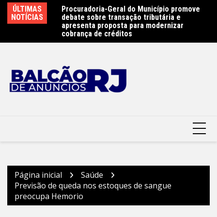
Ir
e 450 atletas na
ÚLTIMAS
Procuradoria-Geral do Município promove
Ob
para
ste sábado (8) –
NOTÍCIAS
debate sobre transação tributária e
Ar
terói
o
apresenta proposta para modernizar
Pr
cobrança de créditos
conteúdo
Página inicial
Saúde
Previsão de queda nos estoques de sangue
preocupa Hemorio